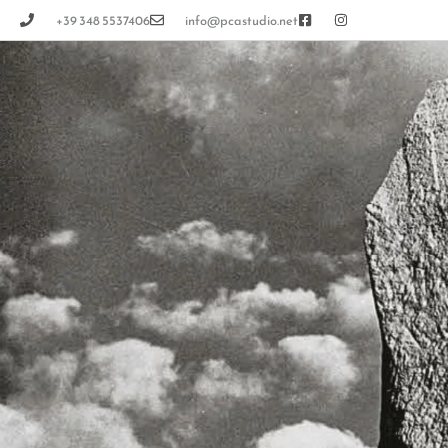
+39 348 5537406
info@pcastudio.net