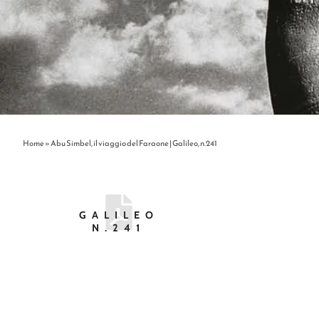
Home
»
Abu Simbel, il viaggio del Faraone | Galileo, n.241
GALILEO
N.241