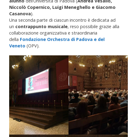
alunno
dell’Università di Padova (
Andrea Vesalio,
Niccolò Copernico, Luigi Meneghello e Giacomo
Casanova
).
Una seconda parte di ciascun incontro è dedicata ad
un
contrappunto musicale
, reso possibile grazie alla
collaborazione organizzativa e straordinaria
della
Fondazione Orchestra di Padova e del
Veneto
(OPV).